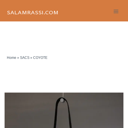
Skip
to
salamrassi.com
content
Home
»
SACS
»
COYOTE