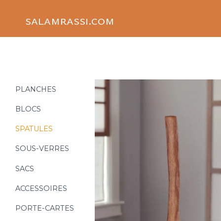
Skip
to
salamrassi.com
content
PLANCHES
BLOCS
SPATULES
SOUS-VERRES
SACS
ACCESSOIRES
PORTE-CARTES